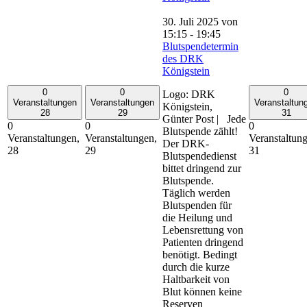
30. Juli 2025 von
15:15
-
19:45
Blutspendetermin
des DRK
Königstein
0
0
0
Logo: DRK
Veranstaltungen
Veranstaltungen
Veranstaltun
Königstein,
28
29
31
Günter Post | Jede
0
0
0
Blutspende zählt!
Veranstaltungen,
Veranstaltungen,
Veranstaltun
Der DRK-
28
29
31
Blutspendedienst
bittet dringend zur
Blutspende.
Täglich werden
Blutspenden für
die Heilung und
Lebensrettung von
Patienten dringend
benötigt. Bedingt
durch die kurze
Haltbarkeit von
Blut können keine
Reserven