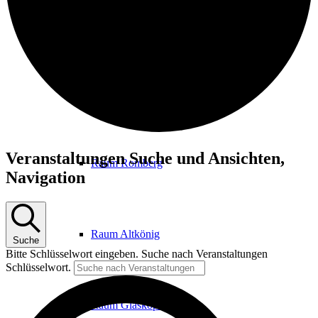
Foyer
Raum Hardtberg
Veranstaltungen
Veranstaltungen Suche und Ansichten,
Raum Romberg
Navigation
Raum Altkönig
Suche
Bitte Schlüsselwort eingeben. Suche nach Veranstaltungen
Schlüsselwort.
Raum Glaskopf