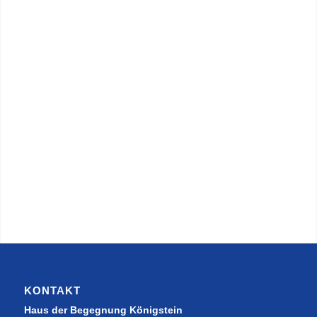
Einrichtung
Linoleum Fliesen im
Schachbrettmuster
Sonstiges
Direkter Zugang auf die Empore vom
Foyer vor dem Raum und durch
Seitentür
im Raum
Etage
1 OG
KONTAKT
Haus der Begegnung Königstein