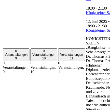
18:00
-
21:30
Königsteiner S
12. Juni 2025 
18:00
-
21:30
Königsteiner S
KÖNIGSTEI
SALON:
„Bangladesch 
0
0
0
Scheideweg“ m
Veranstaltungen
Veranstaltungen
Veranstaltungen
Dr. Thomas Pri
9
10
11
Dr. Thomas Pri
0
0
0
erfahrener
Veranstaltungen,
Veranstaltungen,
Veranstaltungen,
Diplomat, zulet
9
10
11
Botschafter der
Bundesrepubli
Deutschland in
Kathmandu, Ne
und zuvor in
Bangladesch u
Taiwan, bericht
über die aktuell
Situation in