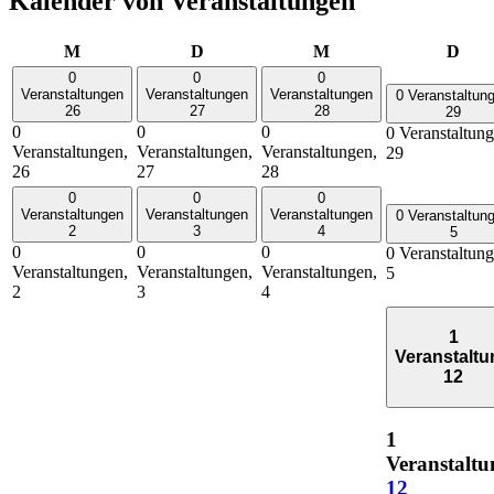
Kalender von Veranstaltungen
Montag
Dienstag
Mittwoch
Donn
M
D
M
D
0
0
0
Veranstaltungen
Veranstaltungen
Veranstaltungen
0 Veranstaltun
26
27
28
29
0
0
0
0 Veranstaltung
Veranstaltungen,
Veranstaltungen,
Veranstaltungen,
29
26
27
28
0
0
0
Veranstaltungen
Veranstaltungen
Veranstaltungen
0 Veranstaltun
2
3
4
5
0
0
0
0 Veranstaltung
Veranstaltungen,
Veranstaltungen,
Veranstaltungen,
5
2
3
4
1
Veranstaltu
12
1
Veranstaltu
12