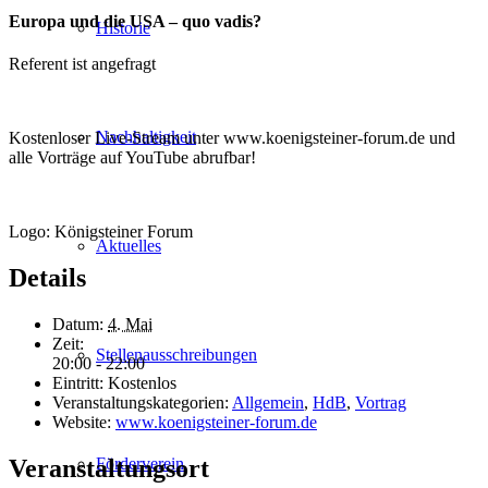
Europa und die USA – quo vadis?
Historie
Referent ist angefragt
Nachhaltigkeit
Kostenloser Live-Stream unter www.koenigsteiner-forum.de und
alle Vorträge auf YouTube abrufbar!
Logo: Königsteiner Forum
Aktuelles
Details
Datum:
4. Mai
Zeit:
Stellenausschreibungen
20:00 - 22:00
Eintritt:
Kostenlos
Veranstaltungskategorien:
Allgemein
,
HdB
,
Vortrag
Website:
www.koenigsteiner-forum.de
Veranstaltungsort
Förderverein