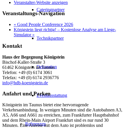
Veranstalter-Website anzeigen
Cateringpartner
Veranstaltungs-Navigation
«
Good People Conference 2026
Königstein liegt richtig! – Kostenlose Analyse am Liege-
Simulator
»
Technikpartner
Kontakt
Haus der Begegnung Königstein
Bischof-Kaller-Straße 3
Dekoration
61462 Königstein im Taunus
Telefon: +49 (0) 6174 3061
Telefax: +49 (0) 6174 2936776
info@hdb-koenigstein.de
Anfahrt und Parken
Eventausstattung
Königstein im Taunus bietet eine hervorragende
Verkehrsanbindung. In wenigen Minuten sind die Autobahnen A3,
A5, A66 und A661 zu erreichen, zum Frankfurter Hauptbahnhof
und dem Rhein-Main Airport Frankfurt sind es nur rund 30
Referenzen
Minuten. Eine Anreise mit dem Auto ist problemlos und