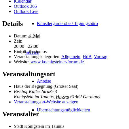
iCalendar
Outlook 365
Outlook Live
Details
Künstlergarderobe / Tagungsbüro
Datum:
4. Mai
Zeit:
20:00 - 22:00
Eintritt:
Kostenlos
Service
Veranstaltungskategorien:
Allgemein
,
HdB
,
Vortrag
Website:
www.koenigsteiner-forum.de
Veranstaltungsort
Anreise
Haus der Begegnung (Großer Saal)
Bischof-Kaller-Straße 3
Königstein im Taunus
,
Hessen
61462
Germany
Veranstaltungsort-Website anzeigen
Übernachtungsmöglichkeiten
Veranstalter
Stadt Königstein im Taunus