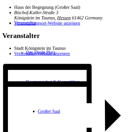
Haus der Begegnung (Großer Saal)
Bischof-Kaller-Straße 3
Königstein im Taunus
,
Hessen
61462
Germany
Veranstalter
Veranstaltungsort-Website anzeigen
Veranstalter
Stadt Königstein im Taunus
Der ideale Platz
Veranstalter-Website anzeigen
Raumangebot & Kapazitäten
Großer Saal