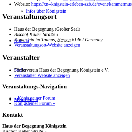
Website:
https://xn--knigstein-erleben-zzb.de/event/kammermus
Infos über Königstein
Veranstaltungsort
Haus der Begegnung (Großer Saal)
Bischof-Kaller-Straße 3
Königstein im Taunus
,
Hessen
61462
Germany
Kontakt
Veranstaltungsort-Website anzeigen
Veranstalter
Förderverein Haus der Begegnung Königstein e.V.
Suche
Veranstalter-Website anzeigen
Veranstaltungs-Navigation
«
Königsteiner Forum
Menü
Menü
Königsteiner Forum
»
Kontakt
Haus der Begegnung Königstein
Bischof-Kaller-Straße 3