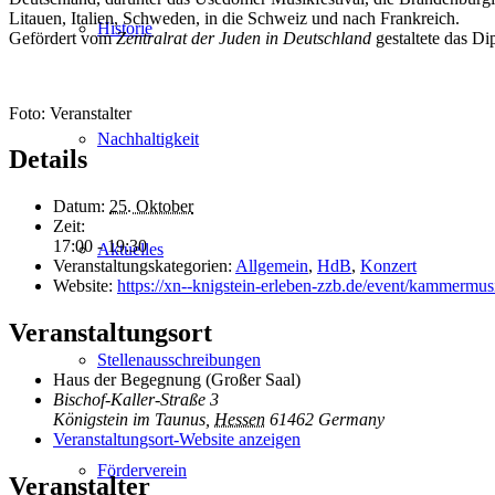
Litauen, Italien, Schweden, in die Schweiz und nach Frankreich.
Historie
Gefördert vom
Zentralrat der Juden in Deutschland
gestaltete das Di
Foto: Veranstalter
Nachhaltigkeit
Details
Datum:
25. Oktober
Zeit:
17:00 - 19:30
Aktuelles
Veranstaltungskategorien:
Allgemein
,
HdB
,
Konzert
Website:
https://xn--knigstein-erleben-zzb.de/event/kammermus
Veranstaltungsort
Stellenausschreibungen
Haus der Begegnung (Großer Saal)
Bischof-Kaller-Straße 3
Königstein im Taunus
,
Hessen
61462
Germany
Veranstaltungsort-Website anzeigen
Förderverein
Veranstalter