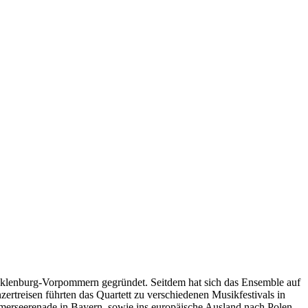
cklenburg-Vorpommern gegründet. Seitdem hat sich das Ensemble auf
ertreisen führten das Quartett zu verschiedenen Musikfestivals in
erseerenade in Bayern, sowie ins europäische Ausland nach Polen,