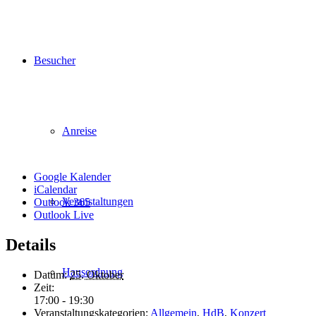
Besucher
Anreise
Google Kalender
iCalendar
Veranstaltungen
Outlook 365
Outlook Live
Details
Hausordnung
Datum:
25. Oktober
Zeit:
17:00 - 19:30
Veranstaltungskategorien:
Allgemein
,
HdB
,
Konzert