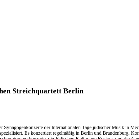
n Streichquartett Berlin
er Synagogenkonzerte der Internationalen Tage jüdischer Musik in Me
zialisiert. Es konzertiert regelmäßig in Berlin und Brandenburg. Konz
ischen Sommerkonzerte, die Jüdischen Kulturtage Rostock und die Amm